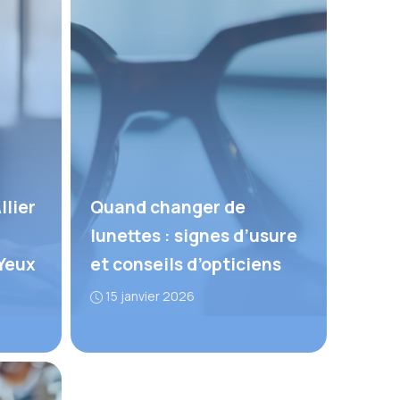
llier
Quand changer de
lunettes : signes d’usure
 Yeux
et conseils d’opticiens
15 janvier 2026