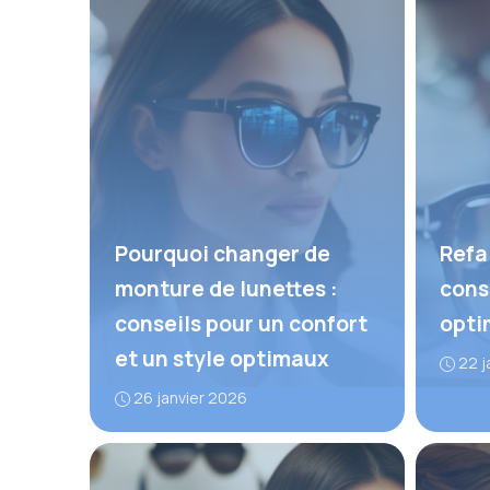
Pourquoi changer de
Refai
monture de lunettes :
cons
conseils pour un confort
opti
et un style optimaux
22 j
26 janvier 2026