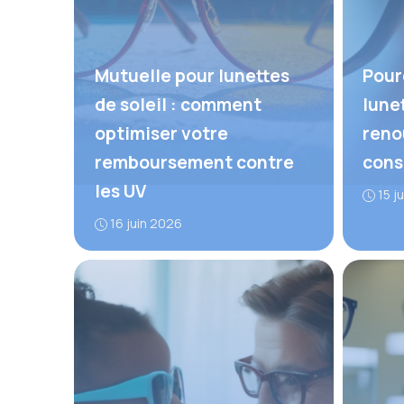
Mutuelle pour lunettes
Pour
de soleil : comment
lune
optimiser votre
reno
remboursement contre
cons
les UV
15 j
16 juin 2026