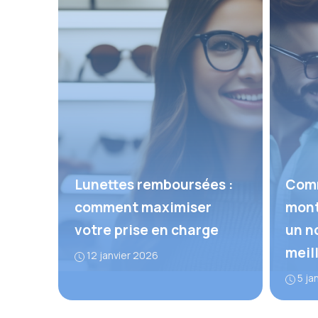
Lunettes remboursées :
Comm
comment maximiser
mont
votre prise en charge
un n
meil
12 janvier 2026
5 ja