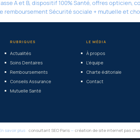
asse A et B, dispositif 100% Santé, offres opticien, 
 remboursement Sécurité sociale + mutuelle et choi
RUBRIQUES
LE MÉDIA
Actualités
À propos
Soins Dentaires
L'équipe
Remboursements
Charte éditoriale
Conseils Assurance
Contact
Mutuelle Santé
En savoir plus :
consultant SEO Paris
—
création de site internet pas che