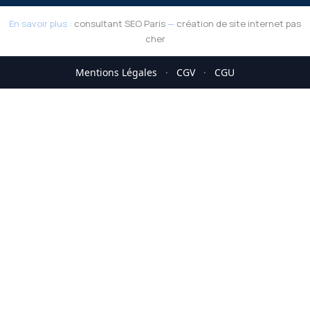
En savoir plus :
consultant SEO Paris
—
création de site internet pas
cher
Mentions Légales
·
CGV
·
CGU