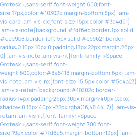
Grotesk »,sans-serif;font-weight:600;font-
size:17px;color:#10302c;margin-bottom:8px} .am-
vis-card .am-vis-cx{font-size:15px;color:#3a4d51}
.am-vis-note{background:#fdf6ec;border:1px solid
#ecd9b8;border-left:5px solid #c9962f;border-
radius:0 10px 10px 0;padding:18px 22px;margin:26px
0} .am-vis-note .am-vis-nt{font-family: »Space
Grotesk »,sans-serif;font-
weight:600;color:#8a6418;margin-bottom:6px} .am-
vis-note .am-vis-nx{font-size:15.5px;color:#5c4a23}
.am-vis-retain{background:#10302c;border-
radius:14px;padding:26px 30px;margin:40px 0;box-
shadow:0 18px 40px -22px rgba(16,48,44,.7)} .am-vis-
retain .am-vis-rt{font-family: »Space
Grotesk »,sans-serif;font-weight:700;font-
size:19px;color:#7fd6c5;margin-bottom:12px} .am-