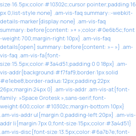
size:16.5px;color:#10302c;cursor:pointer;padding:16
px 0;list-style:none} .am-vis-faq summary::-webkit-
details-marker{display:none} .am-vis-faq
summary::before{content: »+ »;color:#0e6b5c;font
-weight:700;margin-right:10px} .am-vis-faq
details[open] summary::before{content: »– »} .am-
vis-faq .am-vis-fa{font-
size:15.5px;color:#3a4d51;padding:0 0 18px} .am-
vis-addr{background:#f7faf9;border:1px solid
#e1ebe8;border-radius:12px;padding:22px
26px;margin:24px 0} .am-vis-addr .am-vis-at{font-
family: »Space Grotesk »,sans-serif;font-
weight:600;color:#10302c;margin-bottom:10px}
.am-vis-addr ul{margin:0;padding-left:20px} .am-vis-
addr li{margin:7px 0;font-size:15px;color:#3a4d51}
.am-vis-disc{font-size:13.5px;color:#6a7b7e;font-