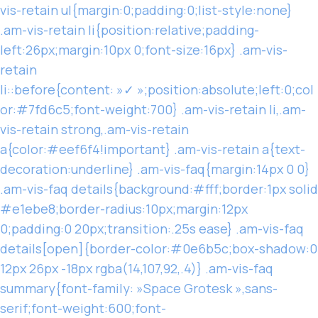
vis-retain ul{margin:0;padding:0;list-style:none}
.am-vis-retain li{position:relative;padding-
left:26px;margin:10px 0;font-size:16px} .am-vis-
retain
li::before{content: »✓ »;position:absolute;left:0;col
or:#7fd6c5;font-weight:700} .am-vis-retain li,.am-
vis-retain strong,.am-vis-retain
a{color:#eef6f4!important} .am-vis-retain a{text-
decoration:underline} .am-vis-faq{margin:14px 0 0}
.am-vis-faq details{background:#fff;border:1px solid
#e1ebe8;border-radius:10px;margin:12px
0;padding:0 20px;transition:.25s ease} .am-vis-faq
details[open]{border-color:#0e6b5c;box-shadow:0
12px 26px -18px rgba(14,107,92,.4)} .am-vis-faq
summary{font-family: »Space Grotesk »,sans-
serif;font-weight:600;font-