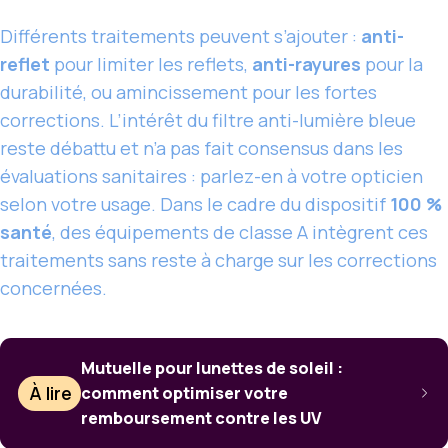
Différents traitements peuvent s’ajouter :
anti-
reflet
pour limiter les reflets,
anti-rayures
pour la
durabilité, ou amincissement pour les fortes
corrections. L’intérêt du filtre anti-lumière bleue
reste débattu et n’a pas fait consensus dans les
évaluations sanitaires : parlez-en à votre opticien
selon votre usage. Dans le cadre du dispositif
100 %
santé
, des équipements de classe A intègrent ces
traitements sans reste à charge sur les corrections
concernées.
Mutuelle pour lunettes de soleil :
À lire
comment optimiser votre
remboursement contre les UV