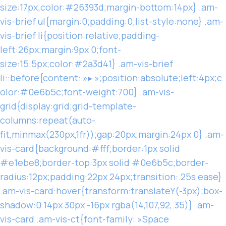
size:17px;color:#26393d;margin-bottom:14px} .am-
vis-brief ul{margin:0;padding:0;list-style:none} .am-
vis-brief li{position:relative;padding-
left:26px;margin:9px 0;font-
size:15.5px;color:#2a3d41} .am-vis-brief
li::before{content: »▸ »;position:absolute;left:4px;c
olor:#0e6b5c;font-weight:700} .am-vis-
grid{display:grid;grid-template-
columns:repeat(auto-
fit,minmax(230px,1fr));gap:20px;margin:24px 0} .am-
vis-card{background:#fff;border:1px solid
#e1ebe8;border-top:3px solid #0e6b5c;border-
radius:12px;padding:22px 24px;transition:.25s ease}
.am-vis-card:hover{transform:translateY(-3px);box-
shadow:0 14px 30px -16px rgba(14,107,92,.35)} .am-
vis-card .am-vis-ct{font-family: »Space