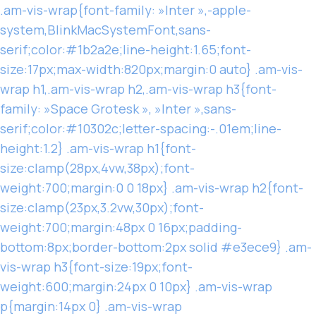
.am-vis-wrap{font-family: »Inter »,-apple-
system,BlinkMacSystemFont,sans-
serif;color:#1b2a2e;line-height:1.65;font-
size:17px;max-width:820px;margin:0 auto} .am-vis-
wrap h1,.am-vis-wrap h2,.am-vis-wrap h3{font-
family: »Space Grotesk », »Inter »,sans-
serif;color:#10302c;letter-spacing:-.01em;line-
height:1.2} .am-vis-wrap h1{font-
size:clamp(28px,4vw,38px);font-
weight:700;margin:0 0 18px} .am-vis-wrap h2{font-
size:clamp(23px,3.2vw,30px);font-
weight:700;margin:48px 0 16px;padding-
bottom:8px;border-bottom:2px solid #e3ece9} .am-
vis-wrap h3{font-size:19px;font-
weight:600;margin:24px 0 10px} .am-vis-wrap
p{margin:14px 0} .am-vis-wrap