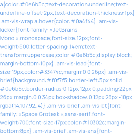
a{color:#0e6b5c;text-decoration:underline;text-
underline-offset:2px;text-decoration-thickness:1px}
.am-vis-wrap a:hover{color:#0a4f44} .am-vis-
kicker{font-family: »JetBrains
Mono »,monospace;font-size:12px;font-
weight:500;letter-spacing:.14em;text-
transform:uppercase;color:#0e6b5c;display:block;
margin-bottom:10px} .am-vis-lead{font-
size:19px;color:#33474c;margin:0 0 26px} .am-vis-
brief{background:#f0f7f5;border-left:5px solid
#0e6b5c;border-radius:0 12px 12px 0;padding:22px
26px;margin:0 0 34px;box-shadow:0 12px 28px -18px
rgba(14,107,92,.4)} .am-vis-brief .am-vis-bt{font-
family: »Space Grotesk »,sans-serif;font-
weight:700;font-size:17px;color:#10302c;margin-
bottom:8px} .am-vis-brief .am-vis-ans{font-