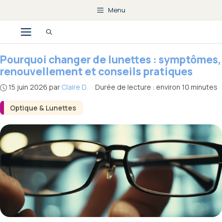
Aller
Menu
au
Menu
contenu
Pourquoi changer de lunettes : symptômes,
renouvellement et conseils pratiques
15 juin 2026
par
Claire D.
·
Durée de lecture : environ 10 minutes
Optique & Lunettes