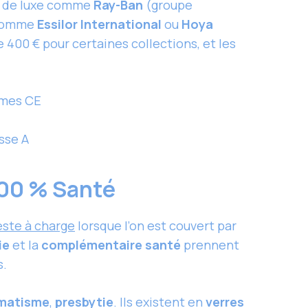
es de luxe comme
Ray-Ban
(groupe
 comme
Essilor International
ou
Hoya
de 400 € pour certaines collections, et les
rmes CE
sse A
 100 % Santé
este à charge
lorsque l’on est couvert par
ie
et la
complémentaire santé
prennent
s.
matisme
,
presbytie
. Ils existent en
verres