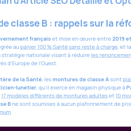
lan d’Article SEO Détaillé et Op
de classe B : rappels sur la r
vernement français
et mise en œuvre entre
2019 e
tégrée au
panier 100 % Santé sans reste à charge
, et l
a stratégie nationale visant à réduire
les renoncemen
vés d’Europe de l’Ouest.
tère de la Santé
, les
montures de classe A
sont
pla
icien-lunetier
, qu’il exerce en magasin physique à
P
s
17 modèles différents de montures adultes
et
10 mo
se B
ne sont soumises à aucun plafonnement de prix, 
imum
.