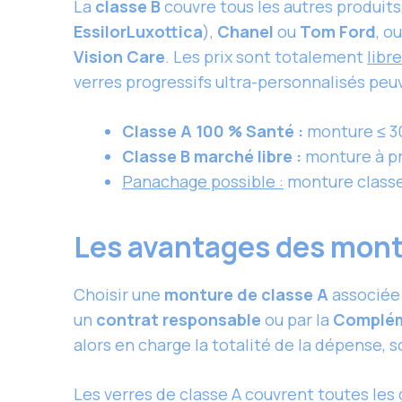
La
classe B
couvre tous les autres produit
EssilorLuxottica
),
Chanel
ou
Tom Ford
, o
Vision Care
. Les prix sont totalement
libr
verres progressifs ultra-personnalisés peuv
Classe A 100 % Santé :
monture ≤ 30
Classe B marché libre :
monture à pr
Panachage possible :
monture classe 
Les avantages des montu
Choisir une
monture de classe A
associée
un
contrat responsable
ou par la
Complém
alors en charge la totalité de la dépense, 
Les verres de classe A couvrent toutes les