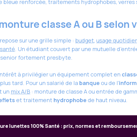
e bleue renforcée, traitements hydrophobes, verres 
onture classe A ou B selon vo
repose sur une grille simple :
budget
,
usage quotidie
 santé
. Un étudiant couvert par une mutuelle d’entr
n senior fortement presbyte.
intérêt à privilégier un équipement complet en
class
plus tard. Pour un salarié de la
banque
ou de l’
inform
t un
mix A/B
: monture de classe A ou entrée de gamm
eflets
et traitement
hydrophobe
de haut niveau.
ure lunettes 100% Santé : prix, normes et remboursemen