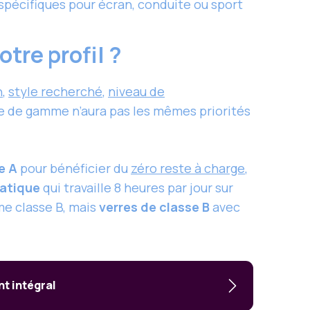
spécifiques pour écran, conduite ou sport
tre profil ?
n
,
style recherché
,
niveau de
ée de gamme n’aura pas les mêmes priorités
e A
pour bénéficier du
zéro reste à charge
,
atique
qui travaille 8 heures par jour sur
e classe B, mais
verres de classe B
avec
t intégral