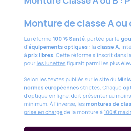
Monture Classe A ou B : P
Monture de classe A ou 
La réforme
100 % Santé
, portée par le
gou
d’
équipements optiques
: la
classe A
, in
à
prix libres
. Cette réforme s’inscrit dans l
pour
les lunettes
figurait parmi les plus éle
Selon les textes publiés sur le site du
Minis
normes européennes
strictes. Chaque
opt
d’optique en ligne, doit présenter au moin
minimum. À l’inverse, les
montures de clas
prise en charge
de la monture à
100 € max