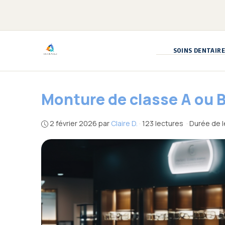
Aller
au
contenu
SOINS DENTAIRE
Monture de classe A ou B
2 février 2026
par
Claire D.
·
123 lectures
·
Durée de l