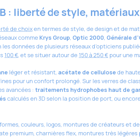
 : liberté de style, matériau
erté de choix
en termes de style, de design et de maté
 réseaux comme
Krys Group
,
Optic 2000
,
Générale d
 les données de plusieurs réseaux d’opticiens publi
es
100 €
, et se situer autour de
150 à 250 €
pour une m
ane
léger et résistant,
acétate de cellulose
de haute
fines pour un confort prolongé. Sur les verres de cla
es avancées :
traitements hydrophobes haut de g
sés
calculés en 3D selon la position de port, ou encor
formes, couleurs, logos, montures de créateurs et d
ate premium, charnières flex, montures très légères