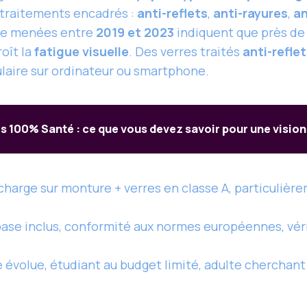
 traitements encadrés :
anti-reflets
,
anti-rayures
,
an
que menées entre
2019 et 2023
indiquent que près d
roît la
fatigue visuelle
. Des verres traités
anti-refle
culaire sur ordinateur ou smartphone.
s 100% Santé : ce que vous devez savoir pour une visi
charge sur monture + verres en classe A, particulièr
ase inclus, conformité aux normes européennes, véri
e évolue, étudiant au budget limité, adulte cherchan