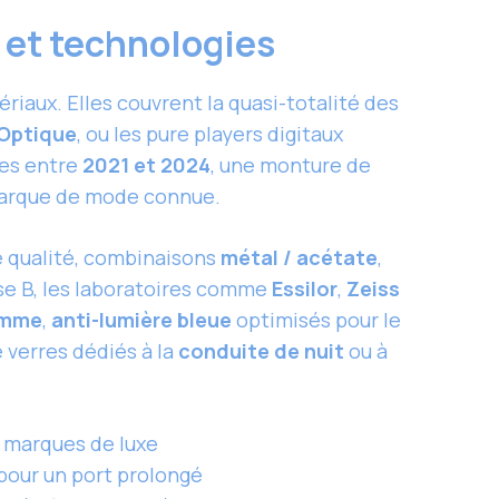
x et technologies
riaux. Elles couvrent la quasi-totalité des
’Optique
, ou les pure players digitaux
ées entre
2021 et 2024
, une monture de
arque de mode connue.
 qualité, combinaisons
métal / acétate
,
sse B, les laboratoires comme
Essilor
,
Zeiss
amme
,
anti-lumière bleue
optimisés pour le
e verres dédiés à la
conduite de nuit
ou à
e marques de luxe
 pour un port prolongé