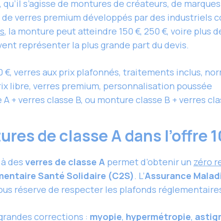
s, qu’il s’agisse de montures de créateurs, de marqu
u de verres premium développés par des industriels
es
, la monture peut atteindre 150 €, 250 €, voire plus 
ent représenter la plus grande part du devis.
 €, verres aux prix plafonnés, traitements inclus, no
ix libre, verres premium, personnalisation poussée
A + verres classe B, ou monture classe B + verres cla
res de classe A dans l’offre
 à des
verres de classe A
permet d’obtenir un
zéro r
entaire Santé Solidaire (C2S)
. L’
Assurance Malad
sous réserve de respecter les plafonds réglementaire
 grandes corrections :
myopie
,
hypermétropie
,
astig