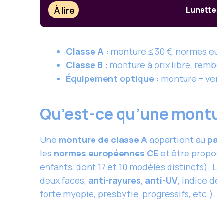
À lire
Lunette
Classe A :
monture ≤ 30 €, normes eu
Classe B :
monture à prix libre, rem
Équipement optique :
monture + ver
Qu’est-ce qu’une montur
Une
monture de classe A
appartient au
pa
les
normes européennes CE
et être propo
enfants, dont 17 et 10 modèles distincts). 
deux faces,
anti-rayures
,
anti-UV
, indice 
forte myopie, presbytie, progressifs, etc.).