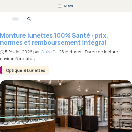
Aller
Menu
au
Menu
contenu
Monture lunettes 100% Santé : prix,
normes et remboursement intégral
5 février 2026
par
Claire D.
·
25 lectures
·
Durée de lecture :
environ 6 minutes
Optique & Lunettes