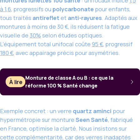
montures lunettes 100 santé
: unifocaux indice
1,5
à 1,6
, progressifs ou
polycarbonate
pour enfants,
tous traités
antireflet
et
anti-rayures
. Adaptés aux
montures à moins de 30 €, ils réduisent la fatigue
visuelle de
30%
selon études optiques.
L’équipement total unifocal coûte
95 €
, progressif
180 €
, avec appairage précis pour asymétries.
Monture de classe A ou B : ce que la
À lire
réforme 100 % Santé change
Exemple concret : un verre
quartz aminci
pour
hypermétropie sur monture
Seen Santé
, fabriqué
en France, optimise la clarté. Nous insistons sur
cette complémentarité, car des verres inadaptés