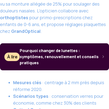
vu sa monture allégée de 25% pour soulager des
douleurs nasales. L’opticien collabore avec
orthoptistes
pour primo-prescriptions chez
enfants de 0-6 ans, et propose réglages plaquettes
chez
GrandOptical
.
Pourquoi changer de lunettes :
À lire
symptômes, renouvellement et conseils
pratiques
Mesures clés
: centrage à 2 mm près depuis
réforme 2020.
Scénarios types
: conservation verres pour
économie, comme chez 30% des clients