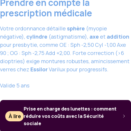
Prendre en compte la
prescription médicale
Votre ordonnance détaille
sphère
(myopie
négative),
cylindre
(astigmatisme),
axe
et
addition
pour presbytie, comme OE : Sph -2,50 Cyl -1,00 Axe
90 ; OG : Sph -2,75 Add +2,00. Forte correction (>6
dioptries) exige montures robustes, amincissement
verres chez
Essilor
Varilux pour progressifs.
Valide 5 ans
Prise en charge des lunettes : comment
À lire
réduire vos coûts avec la Sécurité
sociale