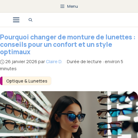
Aller
Menu
au
Menu
contenu
Pourquoi changer de monture de lunettes :
conseils pour un confort et un style
optimaux
26 janvier 2026
par
Claire D.
·
Durée de lecture : environ 5
minutes
Optique & Lunettes