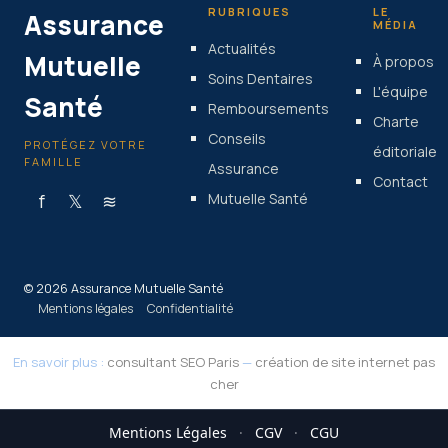
RUBRIQUES
LE
Assurance
MÉDIA
Actualités
Mutuelle
À propos
Soins Dentaires
L'équipe
Santé
Remboursements
Charte
Conseils
PROTÉGEZ VOTRE
éditoriale
FAMILLE
Assurance
Contact
f
𝕏
≋
Mutuelle Santé
© 2026 Assurance Mutuelle Santé
Mentions légales
Confidentialité
En savoir plus :
consultant SEO Paris
—
création de site internet pas
cher
Mentions Légales
·
CGV
·
CGU