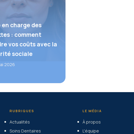
e en charge des
ttes : comment
ire vos coûts avec la
rité sociale
ai 2026
RUBRIQUES
LE MÉDIA
Actualités
À propos
Soins Dentaires
L'équipe