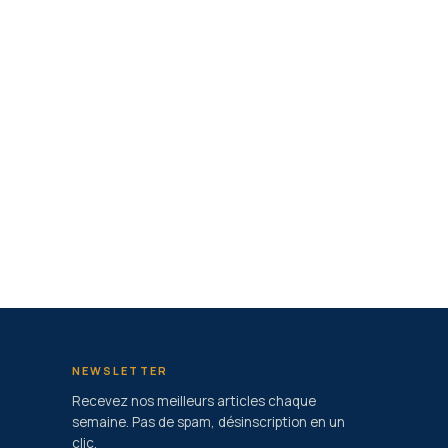
NEWSLETTER
Recevez nos meilleurs articles chaque
semaine. Pas de spam, désinscription en un
clic.