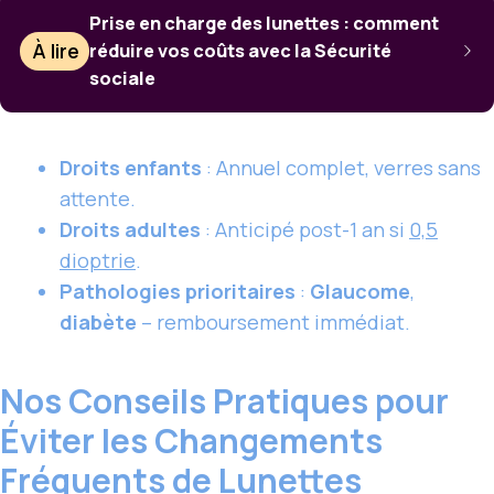
Prise en charge des lunettes : comment
À lire
réduire vos coûts avec la Sécurité
sociale
Droits enfants
: Annuel complet, verres sans
attente.
Droits adultes
: Anticipé post-1 an si
0,5
dioptrie
.
Pathologies prioritaires
:
Glaucome
,
diabète
– remboursement immédiat.
Nos Conseils Pratiques pour
Éviter les Changements
Fréquents de Lunettes