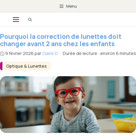
Aller
Menu
au
Menu
contenu
Pourquoi la correction de lunettes doit
changer avant 2 ans chez les enfants
9 février 2026
par
Claire D.
·
Durée de lecture : environ 6 minutes
Optique & Lunettes