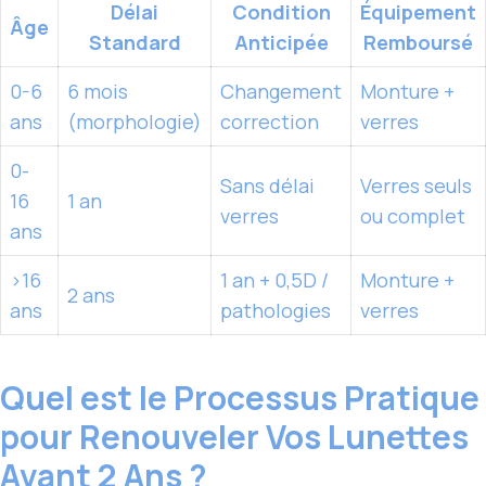
Délai
Condition
Équipement
Âge
Standard
Anticipée
Remboursé
0-6
6 mois
Changement
Monture +
ans
(morphologie)
correction
verres
0-
Sans délai
Verres seuls
16
1 an
verres
ou complet
ans
>16
1 an + 0,5D /
Monture +
2 ans
ans
pathologies
verres
Quel est le Processus Pratique
pour Renouveler Vos Lunettes
Avant 2 Ans ?