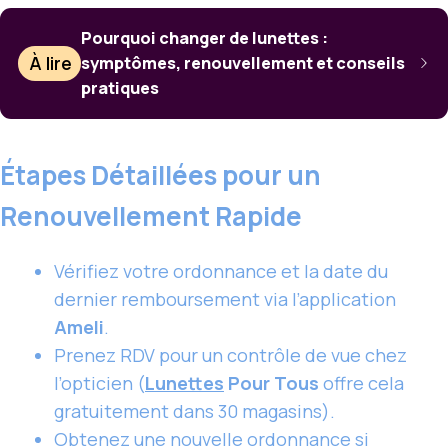
Pourquoi changer de lunettes :
À lire
symptômes, renouvellement et conseils
pratiques
Étapes Détaillées pour un
Renouvellement Rapide
Vérifiez votre ordonnance et la date du
dernier remboursement via l’application
Ameli
.
Prenez RDV pour un contrôle de vue chez
l’opticien (
Lunettes
Pour Tous
offre cela
gratuitement dans 30 magasins).
Obtenez une nouvelle ordonnance si