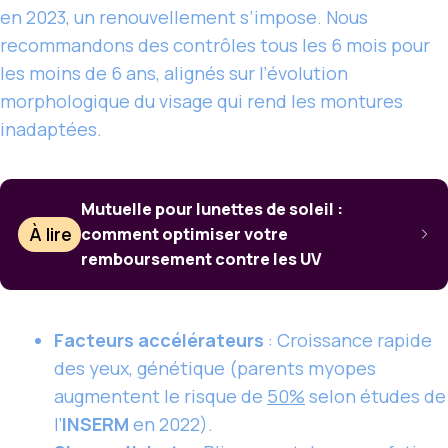
en 2023, un renouvellement s’impose. Nous
recommandons des contrôles tous les 6 mois pour
les moins de 6 ans, alignés sur l’évolution
morphologique du visage qui rend les montures
inadaptées.
Mutuelle pour lunettes de soleil :
À lire
comment optimiser votre
remboursement contre les UV
Facteurs accélérateurs
: Croissance rapide
des yeux, génétique (parents myopes
augmentent le risque de
50%
selon études de
l’
INSERM
en 2022).