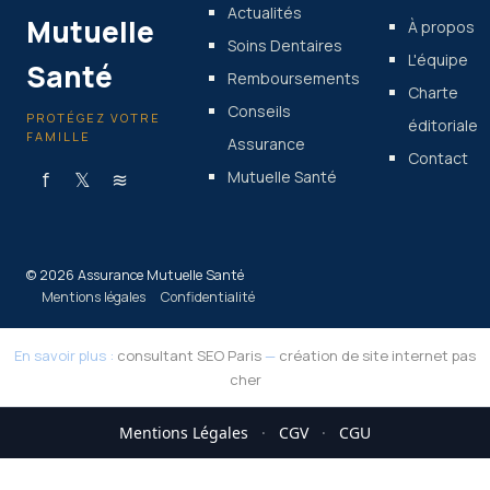
Actualités
Mutuelle
À propos
Soins Dentaires
L'équipe
Santé
Remboursements
Charte
Conseils
PROTÉGEZ VOTRE
éditoriale
FAMILLE
Assurance
Contact
f
𝕏
≋
Mutuelle Santé
© 2026 Assurance Mutuelle Santé
Mentions légales
Confidentialité
En savoir plus :
consultant SEO Paris
—
création de site internet pas
cher
Mentions Légales
·
CGV
·
CGU