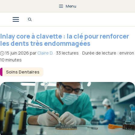
Aller
Menu
au
Menu
contenu
Inlay core à clavette : la clé pour renforcer
les dents très endommagées
15 juin 2026
par
Claire D.
·
33 lectures
·
Durée de lecture : environ
10 minutes
Soins Dentaires