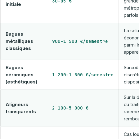
30–85 €
grande
initiale
métropo
parfois
La solu
Bagues
écono
900–1 500 €/semestre
métalliques
parmi l
classiques
apparei
Bagues
Surcoût 
1 200–1 800 €/semestre
céramiques
discrét
(esthétiques)
disposit
Sur la 
Aligneurs
du trai
2 100–5 000 €
transparents
rareme
rembou
Cas lo