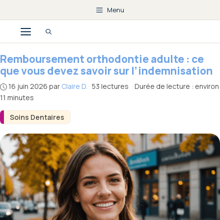
Aller
Menu
au
Menu
contenu
Remboursement orthodontie adulte : ce
que vous devez savoir sur l’indemnisation
16 juin 2026
par
Claire D.
·
53 lectures
·
Durée de lecture : environ
11 minutes
Soins Dentaires