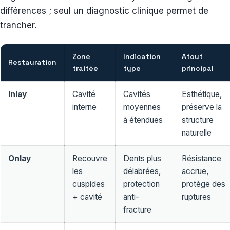
différences ; seul un diagnostic clinique permet de
trancher.
Zone
Indication
Atout
Restauration
traitée
type
principal
Inlay
Cavité
Cavités
Esthétique,
interne
moyennes
préserve la
à étendues
structure
naturelle
Onlay
Recouvre
Dents plus
Résistance
les
délabrées,
accrue,
cuspides
protection
protège des
+ cavité
anti-
ruptures
fracture