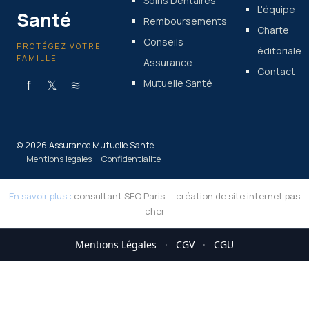
Soins Dentaires
L'équipe
Santé
Remboursements
Charte
Conseils
PROTÉGEZ VOTRE
éditoriale
FAMILLE
Assurance
Contact
f
𝕏
≋
Mutuelle Santé
© 2026 Assurance Mutuelle Santé
Mentions légales
Confidentialité
En savoir plus :
consultant SEO Paris
—
création de site internet pas
cher
Mentions Légales
·
CGV
·
CGU