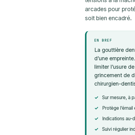
tensions à la mâcho
arcades pour protég
soit bien encadré.
EN BREF
La gouttière den
d’une empreinte.
limiter l’usure d
grincement de de
chirurgien-denti
Sur mesure, à pa
Protège l’émail 
Indications au-
Suivi régulier i