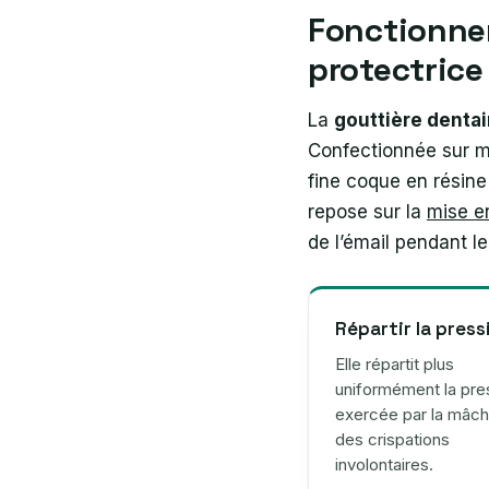
Fonctionnem
protectric
La
gouttière denta
Confectionnée sur me
fine coque en résine
repose sur la
mise e
de l’émail pendant l
Répartir la press
Elle répartit plus
uniformément la pre
exercée par la mâcho
des crispations
involontaires.