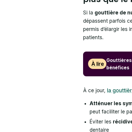
Si la
gouttière de n
dépassent parfois c
permis d’élargir les
patients.
Gouttières 
À lire
bénéfices
À ce jour,
la gouttiè
Atténuer les sy
peut faciliter le p
Éviter les
récidiv
dentaire