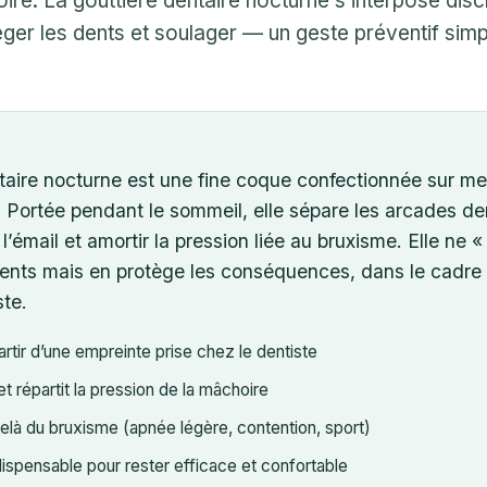
ire. La gouttière dentaire nocturne s’interpose dis
er les dents et soulager — un geste préventif simple
taire nocturne est une fine coque confectionnée sur mes
 Portée pendant le sommeil, elle sépare les arcades de
e l’émail et amortir la pression liée au bruxisme. Elle ne «
nts mais en protège les conséquences, dans le cadre d
ste.
rtir d’une empreinte prise chez le dentiste
et répartit la pression de la mâchoire
delà du bruxisme (apnée légère, contention, sport)
ndispensable pour rester efficace et confortable