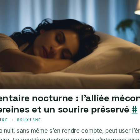
entaire nocturne : l’alliée méc
ereines et un sourire préservé
#
IRE · BRUXISME
a nuit, sans même s’en rendre compte, peut user l’ém