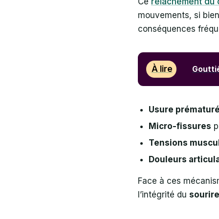
Ce
relâchement du 
mouvements, si bien 
conséquences fréqu
À lire
Gouttiè
Usure prématurée
Micro-fissures
p
Tensions muscul
Douleurs articu
Face à ces mécanisme
l’intégrité du
sourir