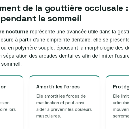
ent de la gouttière occlusale :
e pendant le sommeil
ire nocturne
représente une avancée utile dans la gest
sure à partir d’une empreinte dentaire, elle se présent
 ou en polymère souple, épousant la morphologie des de
n séparation des arcades dentaires
afin de limiter l’usure
e sommeil.
ion
Amortir les forces
Protég
Elle amortit les forces de
Elle lim
ssion
mastication et peut ainsi
articulai
ire lors
aider à prévenir les douleurs
mouveme
musculaires.
serreme