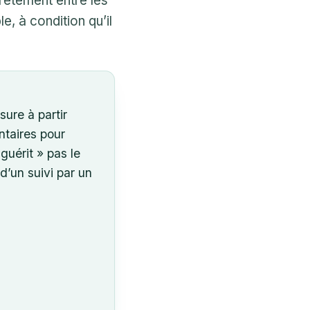
crètement entre les
, à condition qu’il
ure à partir
ntaires pour
 guérit » pas le
’un suivi par un