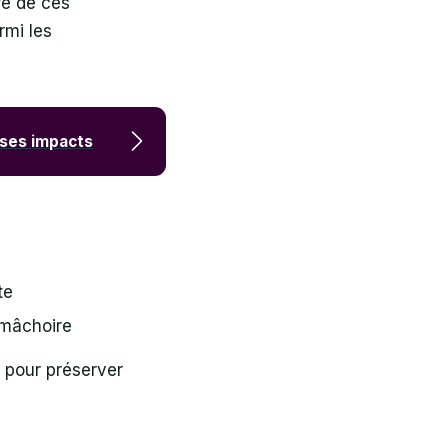
re de ces
rmi les
t ses impacts
te
 mâchoire
l pour préserver