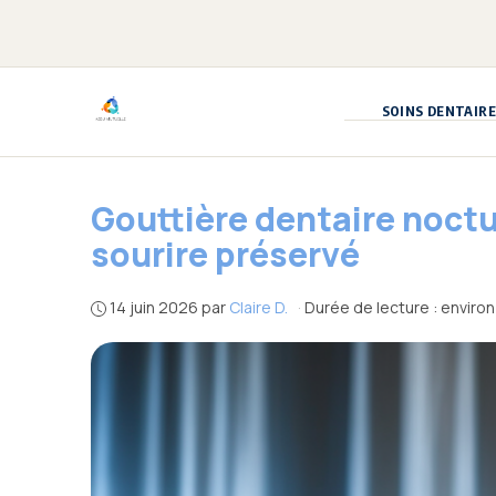
Aller
au
contenu
SOINS DENTAIRE
Gouttière dentaire noctu
sourire préservé
14 juin 2026
par
Claire D.
·
Durée de lecture : environ