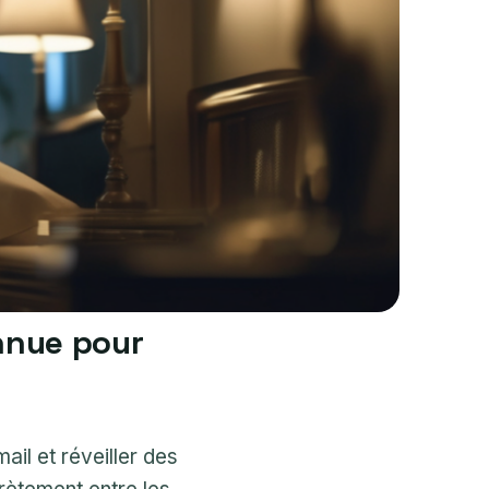
onnue pour
ail et réveiller des