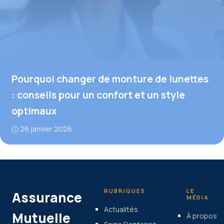
Pourquoi changer de monture de lunettes
: conseils pour un confort et un style
optimaux
26 janvier 2026
RUBRIQUES
LE
Assurance
MÉDIA
Actualités
Mutuelle
À propos