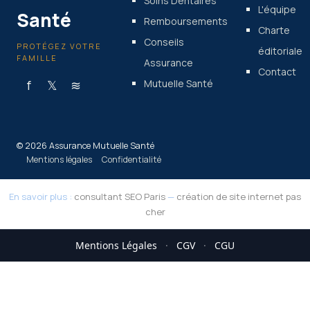
Soins Dentaires
L'équipe
Santé
Remboursements
Charte
Conseils
PROTÉGEZ VOTRE
éditoriale
FAMILLE
Assurance
Contact
f
𝕏
≋
Mutuelle Santé
© 2026 Assurance Mutuelle Santé
Mentions légales
Confidentialité
En savoir plus :
consultant SEO Paris
—
création de site internet pas
cher
Mentions Légales
·
CGV
·
CGU