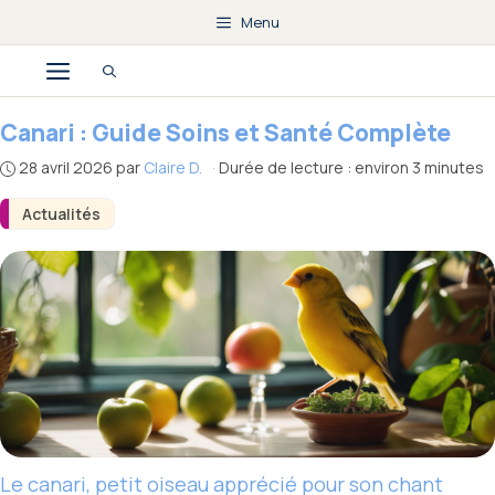
Aller
Menu
au
Menu
contenu
Canari : Guide Soins et Santé Complète
28 avril 2026
par
Claire D.
·
Durée de lecture : environ 3 minutes
Actualités
Le canari, petit oiseau apprécié pour son chant