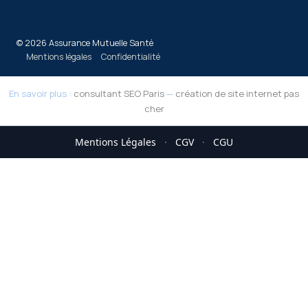
© 2026 Assurance Mutuelle Santé
Mentions légales
Confidentialité
En savoir plus :
consultant SEO Paris
—
création de site internet pas
cher
Mentions Légales
·
CGV
·
CGU