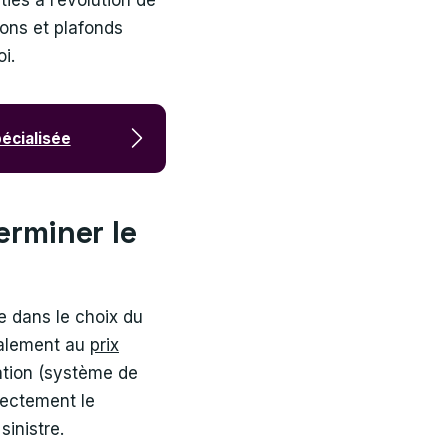
ties à l’évolution de
ions et plafonds
oi.
écialisée
erminer le
e dans le choix du
ralement au
prix
ation (système de
rectement le
sinistre.