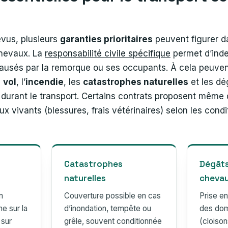
évus, plusieurs
garanties prioritaires
peuvent figurer d
chevaux. La
responsabilité civile spécifique
permet d’inde
sés par la remorque ou ses occupants. À cela peuvent
e
vol
, l’
incendie
, les
catastrophes naturelles
et les dé
urant le transport. Certains contrats proposent même d
ux vivants (blessures, frais vétérinaires) selon les cond
Catastrophes
Dégâts
naturelles
cheva
n
Couverture possible en cas
Prise e
e sur la
d’inondation, tempête ou
des dom
 sur
grêle, souvent conditionnée
(cloison