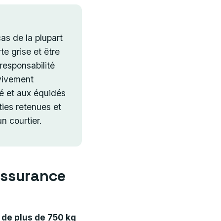
as de la plupart
e grise et être
responsabilité
vivement
é et aux équidés
ties retenues et
n courtier.
’assurance
 de plus de 750 kg