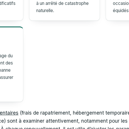
ificatifs
à un arrêté de catastrophe
occasio
naturelle.
équidés 
age du
ent des
panne
assurer
entaires
(frais de rapatriement, hébergement temporair
ce) sont à examiner attentivement, notamment pour les u