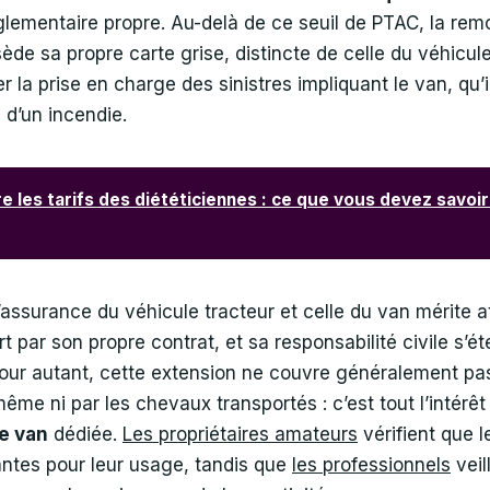
glementaire propre. Au-delà de ce seuil de PTAC, la remo
ède sa propre carte grise, distincte de celle du véhicule
ier la prise en charge des sinistres impliquant le van, qu’i
 d’un incendie.
 les tarifs des diététiciennes : ce que vous devez savoir
l’assurance du véhicule tracteur et celle du van mérite a
t par son propre contrat, et sa responsabilité civile s’é
. Pour autant, cette extension ne couvre généralement 
même ni par les chevaux transportés : c’est tout l’intérê
le van
dédiée.
Les propriétaires amateurs
vérifient que l
antes pour leur usage, tandis que
les professionnels
veil