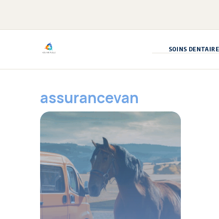
Aller
au
contenu
SOINS DENTAIRE
assurancevan