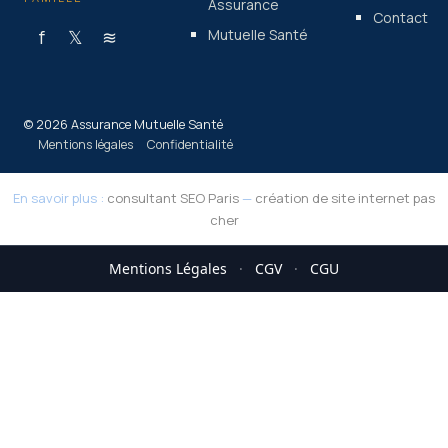
Assurance
Contact
f
𝕏
≋
Mutuelle Santé
© 2026 Assurance Mutuelle Santé
Mentions légales
Confidentialité
En savoir plus :
consultant SEO Paris
—
création de site internet pas
cher
Mentions Légales
·
CGV
·
CGU