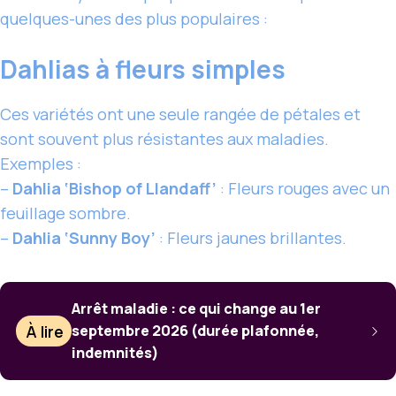
quelques-unes des plus populaires :
Dahlias à fleurs simples
Ces variétés ont une seule rangée de pétales et
sont souvent plus résistantes aux maladies.
Exemples :
–
Dahlia ‘Bishop of Llandaff’
: Fleurs rouges avec un
feuillage sombre.
–
Dahlia ‘Sunny Boy’
: Fleurs jaunes brillantes.
Arrêt maladie : ce qui change au 1er
À lire
septembre 2026 (durée plafonnée,
indemnités)