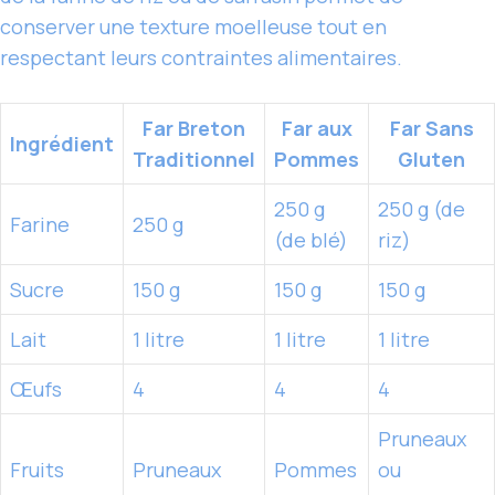
conserver une texture moelleuse tout en
respectant leurs contraintes alimentaires.
Far Breton
Far aux
Far Sans
Ingrédient
Traditionnel
Pommes
Gluten
250 g
250 g (de
Farine
250 g
(de blé)
riz)
Sucre
150 g
150 g
150 g
Lait
1 litre
1 litre
1 litre
Œufs
4
4
4
Pruneaux
Fruits
Pruneaux
Pommes
ou