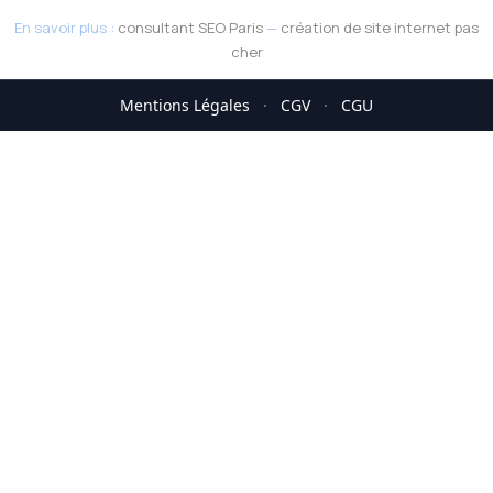
En savoir plus :
consultant SEO Paris
—
création de site internet pas
cher
Mentions Légales
·
CGV
·
CGU