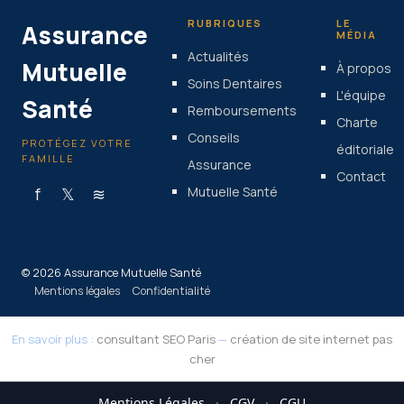
RUBRIQUES
LE
Assurance
MÉDIA
Actualités
Mutuelle
À propos
Soins Dentaires
L'équipe
Santé
Remboursements
Charte
Conseils
PROTÉGEZ VOTRE
éditoriale
FAMILLE
Assurance
Contact
f
𝕏
≋
Mutuelle Santé
© 2026 Assurance Mutuelle Santé
Mentions légales
Confidentialité
En savoir plus :
consultant SEO Paris
—
création de site internet pas
cher
Mentions Légales
·
CGV
·
CGU