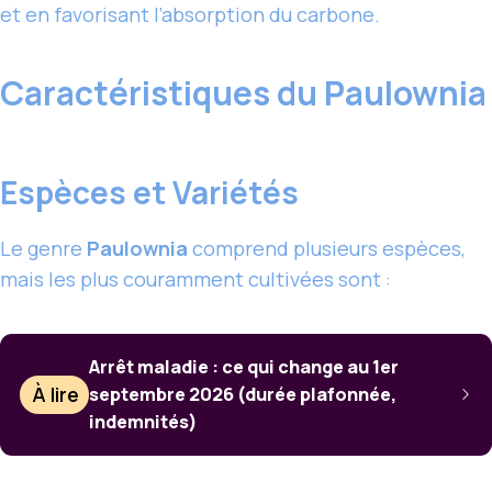
et en favorisant l’absorption du carbone.
Caractéristiques du Paulownia
Espèces et Variétés
Le genre
Paulownia
comprend plusieurs espèces,
mais les plus couramment cultivées sont :
Arrêt maladie : ce qui change au 1er
À lire
septembre 2026 (durée plafonnée,
indemnités)