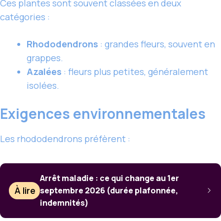
Ces plantes sont souvent classées en deux
catégories :
Rhododendrons
: grandes fleurs, souvent en
grappes.
Azalées
: fleurs plus petites, généralement
isolées.
Exigences environnementales
Les rhododendrons préfèrent :
Arrêt maladie : ce qui change au 1er
À lire
septembre 2026 (durée plafonnée,
indemnités)