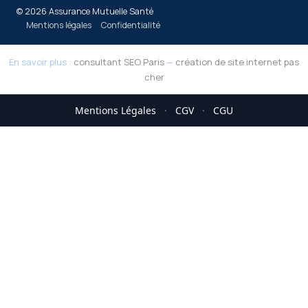
© 2026 Assurance Mutuelle Santé
Mentions légales
Confidentialité
En savoir plus :
consultant SEO Paris
—
création de site internet pas
cher
Mentions Légales
·
CGV
·
CGU