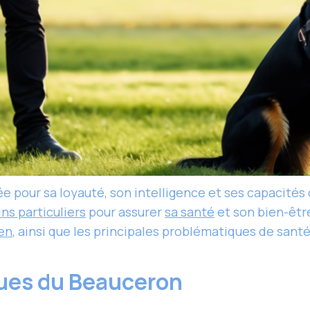
e pour sa loyauté, son intelligence et ses capacités
ns particuliers
pour assurer
sa santé
et son bien-êtr
en
, ainsi que les principales problématiques de santé
ques du Beauceron