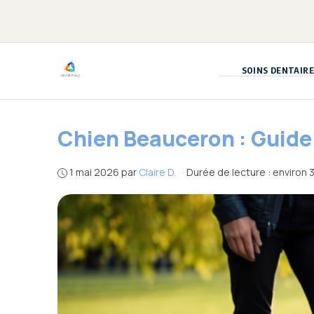
Aller
au
contenu
SOINS DENTAIRE
Chien Beauceron : Guide
1 mai 2026
par
Claire D.
·
Durée de lecture : environ 