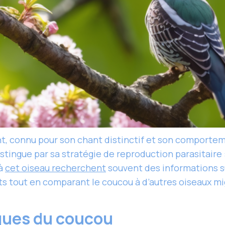
nt, connu pour son chant distinctif et son comporte
stingue par sa stratégie de reproduction parasitaire 
 à
cet oiseau recherchent
souvent des informations su
ts tout en comparant le coucou à d’autres oiseaux mi
ques du coucou