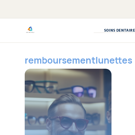
Aller
au
contenu
SOINS DENTAIRE
remboursementlunettes