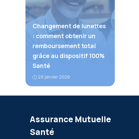
Changement de lunettes
: comment obtenir un
remboursement total
grâce au dispositif 100%
Santé
29 janvier 2026
Assurance Mutuelle
Santé