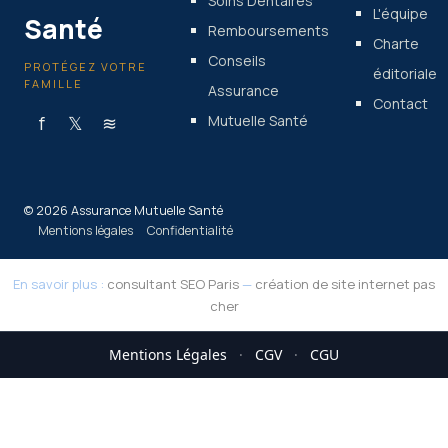
Soins Dentaires
L'équipe
Santé
Remboursements
Charte
Conseils
PROTÉGEZ VOTRE
éditoriale
FAMILLE
Assurance
Contact
f
𝕏
≋
Mutuelle Santé
© 2026 Assurance Mutuelle Santé
Mentions légales
Confidentialité
En savoir plus :
consultant SEO Paris
—
création de site internet pas
cher
Mentions Légales
·
CGV
·
CGU