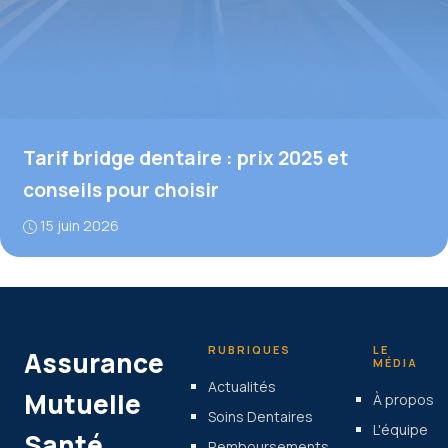
Tarif bridge dentaire : prix 2025 et
conseils pour choisir
15 juin 2026
RUBRIQUES
LE
Assurance
MÉDIA
Actualités
Mutuelle
À propos
Soins Dentaires
L'équipe
Santé
Remboursements