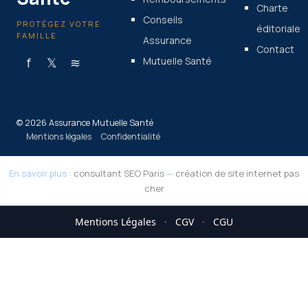
Charte
Conseils
PROTÉGEZ VOTRE
éditoriale
FAMILLE
Assurance
Contact
f
𝕏
≋
Mutuelle Santé
© 2026 Assurance Mutuelle Santé
Mentions légales
Confidentialité
En savoir plus :
consultant SEO Paris
—
création de site internet pas
cher
Mentions Légales
·
CGV
·
CGU