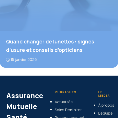
Quand changer de lunettes : signes
d’usure et conseils d’opticiens
15 janvier 2026
RUBRIQUES
LE
Assurance
MÉDIA
Actualités
Mutuelle
À propos
Soins Dentaires
L'équipe
Santé
Remboursements