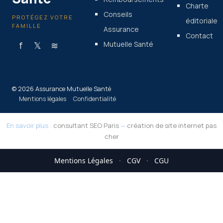
Charte
Conseils
PROTÉGEZ VOTRE
éditoriale
FAMILLE
Assurance
Contact
f
𝕏
≋
Mutuelle Santé
© 2026 Assurance Mutuelle Santé
Mentions légales
Confidentialité
En savoir plus :
consultant SEO Paris
—
création de site internet pas
cher
Mentions Légales
·
CGV
·
CGU