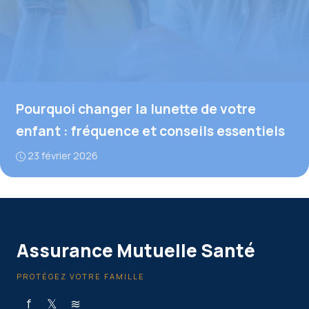
Pourquoi changer la lunette de votre
enfant : fréquence et conseils essentiels
23 février 2026
Assurance Mutuelle Santé
PROTÉGEZ VOTRE FAMILLE
f
𝕏
≋