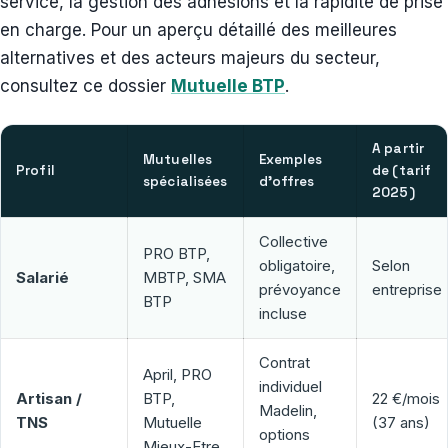
service, la gestion des adhésions et la rapidité de prise
en charge. Pour un aperçu détaillé des meilleures
alternatives et des acteurs majeurs du secteur,
consultez ce dossier
Mutuelle BTP
.
A partir
Mutuelles
Exemples
Profil
de (tarif
spécialisées
d’offres
2025)
Collective
PRO BTP,
obligatoire,
Selon
Salarié
MBTP, SMA
prévoyance
entreprise
BTP
incluse
Contrat
April, PRO
individuel
Artisan /
BTP,
22 €/mois
Madelin,
TNS
Mutuelle
(37 ans)
options
Mieux-Etre