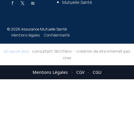
f
𝕏
≋
Mutuelle Santé
© 2026 Assurance Mutuelle Santé
Mentions légales
Confidentialité
En savoir plus :
consultant SEO Paris
—
création de site internet pas
cher
Mentions Légales
·
CGV
·
CGU