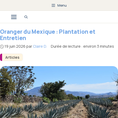
Aller
Menu
au
Menu
contenu
Oranger du Mexique : Plantation et
Entretien
19 juin 2026
par
Claire D.
·
Durée de lecture : environ 3 minutes
Articles