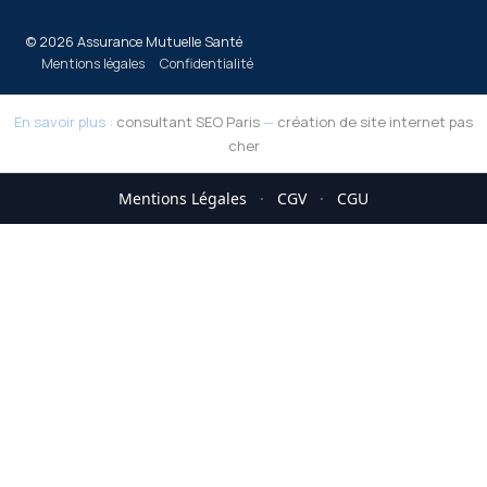
© 2026 Assurance Mutuelle Santé
Mentions légales
Confidentialité
En savoir plus :
consultant SEO Paris
—
création de site internet pas
cher
Mentions Légales
·
CGV
·
CGU