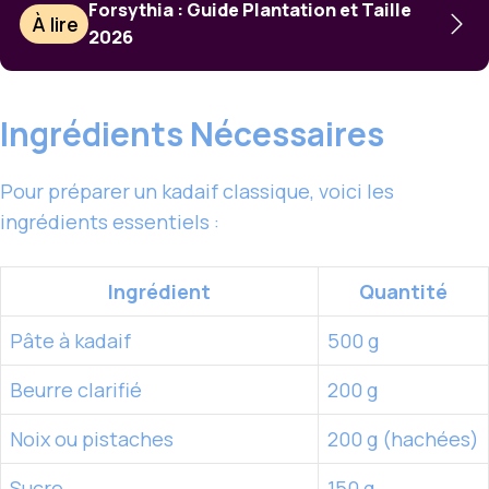
Forsythia : Guide Plantation et Taille
À lire
2026
Ingrédients Nécessaires
Pour préparer un kadaif classique, voici les
ingrédients essentiels :
Ingrédient
Quantité
Pâte à kadaif
500 g
Beurre clarifié
200 g
Noix ou pistaches
200 g (hachées)
Sucre
150 g