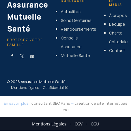
RUBRIQUES
LE
Assurance
MÉDIA
Actualités
Mutuelle
À propos
Soins Dentaires
L'équipe
Santé
Remboursements
Charte
Conseils
PROTÉGEZ VOTRE
éditoriale
FAMILLE
Assurance
Contact
f
𝕏
≋
Mutuelle Santé
© 2026 Assurance Mutuelle Santé
Mentions légales
Confidentialité
En savoir plus :
consultant SEO Paris
—
création de site internet pas
cher
Mentions Légales
·
CGV
·
CGU