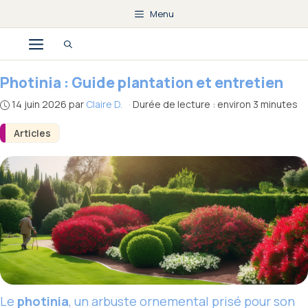
Aller
Menu
au
Menu
contenu
Photinia : Guide plantation et entretien
14 juin 2026
par
Claire D.
·
Durée de lecture : environ 3 minutes
Articles
Le
photinia
, un arbuste ornemental prisé pour son