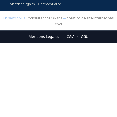
Mentions légales
Confidentialité
En savoir plus :
consultant SEO Paris
—
création de site internet pas
cher
Mentions Légales
·
CGV
·
CGU