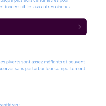
 jusqu’à plusieurs centimètres pour
nt inaccessibles aux autres oiseaux.
 Les piverts sont assez méfiants et peuvent
observer sans perturber leur comportement
restières :