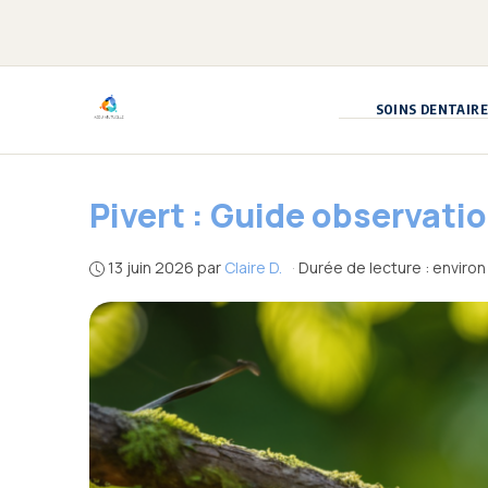
Aller
au
contenu
SOINS DENTAIRE
Pivert : Guide observatio
13 juin 2026
par
Claire D.
·
Durée de lecture : environ