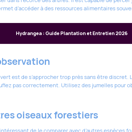
ser dans l’écorce des arbres. Il est capable de percer
permet d’accéder à des ressources alimentaires souve
Hydrangea : Guide Plantation et Entretien 2026
l’observation
ivert est de s’approcher trop près sans être discret.
uflez pas correctement. Utilisez des jumelles pour 
res oiseaux forestiers
e intéressant de le comparer avec d’autres espèces fo