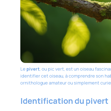
Le
pivert
, ou pic vert, est un oiseau fasci
identifier cet oiseau, à comprendre son h
ornithologue amateur ou simplement curieux
Identification du pivert