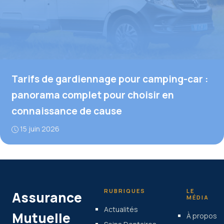
Tarifs de gardiennage pour camping-car :
panorama complet pour choisir en
connaissance de cause
15 juin 2026
RUBRIQUES
LE
Assurance
MÉDIA
Actualités
Mutuelle
À propos