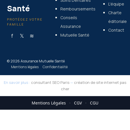
Soins Dentaires
L'équipe
Santé
Remboursements
Charte
Conseils
PROTÉGEZ VOTRE
éditoriale
FAMILLE
Assurance
Contact
f
𝕏
≋
Mutuelle Santé
© 2026 Assurance Mutuelle Santé
Mentions légales
Confidentialité
En savoir plus :
consultant SEO Paris
—
création de site internet pas
cher
Mentions Légales
·
CGV
·
CGU