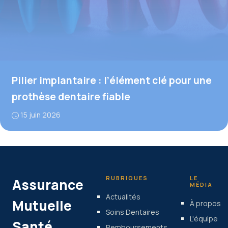
Pilier implantaire : l’élément clé pour une
prothèse dentaire fiable
15 juin 2026
RUBRIQUES
LE
Assurance
MÉDIA
Actualités
Mutuelle
À propos
Soins Dentaires
L'équipe
Santé
Remboursements