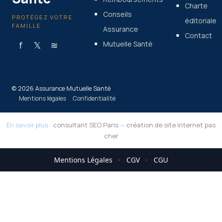
Charte
Conseils
PROTÉGEZ VOTRE
éditoriale
FAMILLE
Assurance
Contact
f
𝕏
≋
Mutuelle Santé
© 2026 Assurance Mutuelle Santé
Mentions légales
Confidentialité
En savoir plus :
consultant SEO Paris
—
création de site internet pas
cher
Mentions Légales
·
CGV
·
CGU