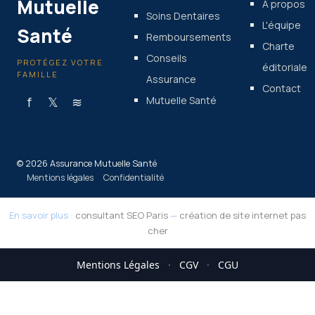
Mutuelle
À propos
Soins Dentaires
L'équipe
Santé
Remboursements
Charte
Conseils
PROTÉGEZ VOTRE
éditoriale
FAMILLE
Assurance
Contact
f
𝕏
≋
Mutuelle Santé
© 2026 Assurance Mutuelle Santé
Mentions légales
Confidentialité
En savoir plus :
consultant SEO Paris
—
création de site internet pas
cher
Mentions Légales
·
CGV
·
CGU